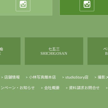
袖
七五三
ベ
E
SHICHIGOSAN
B
店舗情報
小林写真館本店
studioStory店
撮影
ャンペーン・お知らせ
会社概要
資料請求お問合せ