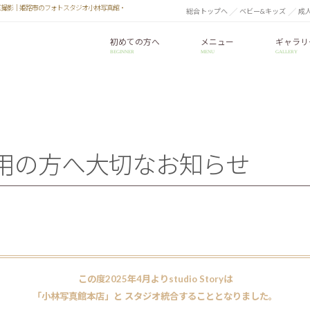
 七五三撮影｜姫路市のフォトスタジオ小林写真館・
総合トップへ
ベビー&キッズ
成
初めての方へ
メニュー
ギャラリ
BEGINNER
MENU
GALLERY
店をご利用の方へ大切なお知らせ
この度2025年4月よりstudio Storyは
「小林写真館本店」と スタジオ統合することとなりました。