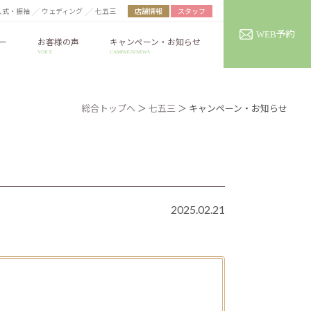
人式・振袖
ウェディング
七五三
店舗情報
スタッフ
予約
WEB
ー
お客様の声
キャンペーン・お知らせ
VOICE
CAMPAIGN/NEWS
総合トップへ
＞
七五三
＞ キャンペーン・お知らせ
2025.02.21